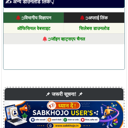
✍ अन्य डाउनलोड लिंक👇
विभागीय विज्ञापन
अप्लाई लिंक
➲
➲
ऑफिसियल वेबसाइट
सिलेबस डाउनलोड
जॉइन व्हाट्सएप चैनल
➲
📌 जरूरी सूचना! 📌