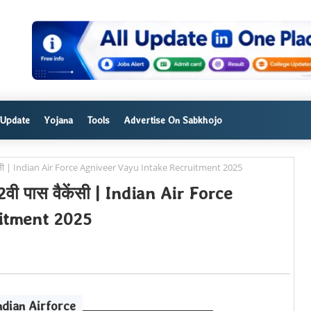
 Update
Yojana
Tools
Advertise On Sabkhojo
स वैकेंसी | Indian Air Force Agniveer Vayu Intake Recruitment 2025
 12वी पास वैकेंसी | Indian Air Force
itment 2025
ndian Airforce