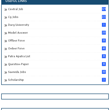
USEFUL LINKS
Central Job
129
Cg Jobs
223
Durg University
1
Model Answer
20
Offline Form
11
Online Form
41
Patra Apatra List
8
Question Paper
8
Samvida Jobs
10
Scholarship
3