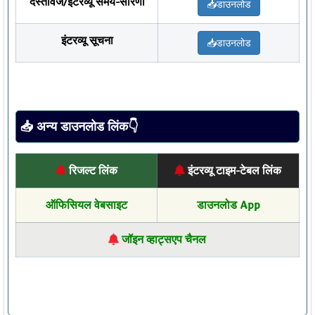
दस्तावेज/इंटरव्यू समय-सारणी
📥डाउनलोड
इंटरव्यू सूचना
📥डाउनलोड
📥 अन्य डाउनलोड लिंक👇
रिजल्ट लिंक
इंटरव्यू टाइम-टेबल लिंक
ऑफिसियल वेबसाइट
डाउनलोड App
जॉइन व्हाट्सएप चैनल