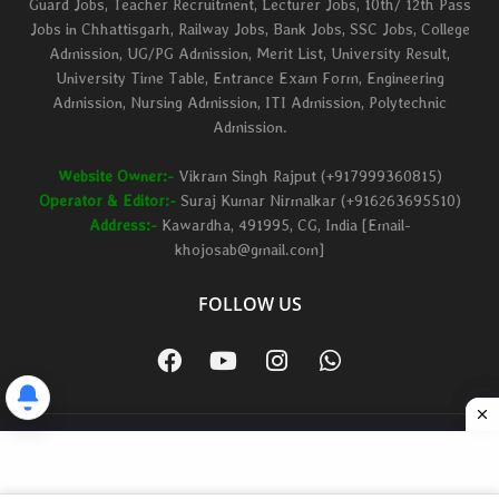
Guard Jobs, Teacher Recruitment, Lecturer Jobs, 10th/ 12th Pass
Jobs in Chhattisgarh, Railway Jobs, Bank Jobs, SSC Jobs, College
Admission, UG/PG Admission, Merit List, University Result,
University Time Table, Entrance Exam Form, Engineering
Admission, Nursing Admission, ITI Admission, Polytechnic
Admission.
Website Owner:-
Vikram Singh Rajput (+917999360815)
Operator & Editor:-
Suraj Kumar Nirmalkar (+916263695510)
Address:-
Kawardha, 491995, CG, India [Email-
khojosab@gmail.com]
FOLLOW US
Home
About
Contact us
Privacy Policy
Term & Conditions
Sabkhojo All Right Reserved Copyright © 2021