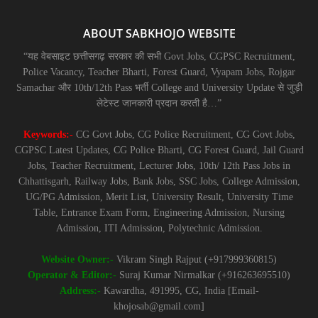
ABOUT SABKHOJO WEBSITE
“यह वेबसाइट छत्तीसगढ़ सरकार की सभी Govt Jobs, CGPSC Recruitment,
Police Vacancy, Teacher Bharti, Forest Guard, Vyapam Jobs, Rojgar
Samachar और 10th/12th Pass भर्ती College and University Update से जुड़ी
लेटेस्ट जानकारी प्रदान करती है…”
Keywords:-
CG Govt Jobs, CG Police Recruitment, CG Govt Jobs,
CGPSC Latest Updates, CG Police Bharti, CG Forest Guard, Jail Guard
Jobs, Teacher Recruitment, Lecturer Jobs, 10th/ 12th Pass Jobs in
Chhattisgarh, Railway Jobs, Bank Jobs, SSC Jobs, College Admission,
UG/PG Admission, Merit List, University Result, University Time
Table, Entrance Exam Form, Engineering Admission, Nursing
Admission, ITI Admission, Polytechnic Admission.
Website Owner:-
Vikram Singh Rajput (+917999360815)
Operator & Editor:-
Suraj Kumar Nirmalkar (+916263695510)
Address:-
Kawardha, 491995, CG, India [Email-
khojosab@gmail.com]