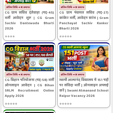
अंतिम तिथि ➜ ❌ समाप्त
अंतिम तिथि ➜ ❌ समाप्त
CG ग्राम सचिव दंतेवाड़ा (पद-45)
CG ग्राम पंचायत सचिव (पद-27)
भर्ती आवेदन शुरू | CG Gram
कांकेर भर्ती, आवेदन प्रारंभ | Gram
Sachiv Dantewada Bharti
Panchayat Sachiv Kanker
2026
Bharti 2026
⭐⭐⭐⭐
⭐⭐⭐⭐⭐
अंतिम तिथि ➜ ❌ समाप्त
अंतिम तिथि ➜ ❌ समाप्त
CG बिहान परियोजना (पद-58) भर्ती
स्वामी आत्मानंद विद्यालय में 151 पदों
ऑनलाइन आवेदन | CG Bihan
पर संविदा भर्ती | ऑनलाइन अप्लाई
SRLM Recruitment Online
करें | Swami Atmanand School
Apply 2026
Raipur Vacancy 2026
⭐⭐⭐⭐⭐
⭐⭐⭐⭐⭐