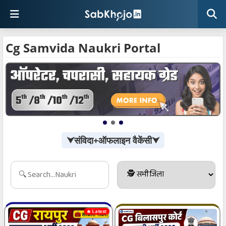
Cg Samvida Naukri Portal
⮟संविदा+ऑफलाइन वैकेंसी⮟
🔥 Latest