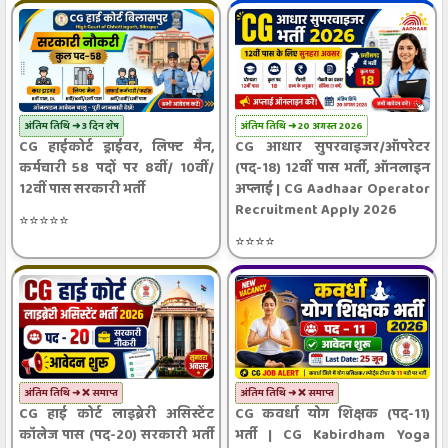
अंतिम तिथि ➜ 3 दिन शेष
अंतिम तिथि ➜ 20 अगस्त 2026
CG हाईकोर्ट ड्राईवर, लिफ्ट मैन,
CG आधार सुपरवाइजर/ऑपरेटर
कर्मचारी 58 पदों पर 8वीं/ 10वीं/
(पद-18) 12वीं पास भर्ती, ऑनलाइन
12वीं पास सरकारी भर्ती
अप्लाई | CG Aadhaar Operator
Recruitment Apply 2026
⭐⭐⭐⭐⭐
⭐⭐⭐⭐
अंतिम तिथि ➜ ❌ समाप्त
अंतिम तिथि ➜ ❌ समाप्त
CG हाई कोर्ट लाइब्रेरी असिस्टेंट
CG कवर्धा योग शिक्षक (पद-11)
कॉलेज पास (पद-20) सरकारी भर्ती
भर्ती | CG Kabirdham Yoga