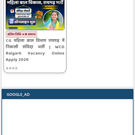
अंतिम तिथि ➜ ❌ समाप्त
CG महिला बाल विभाग रायगढ़ में
निकली संविदा भर्ती | WCD
Raigarh Vacancy Online
Apply 2026
⭐⭐⭐⭐
GOOGLE_AD