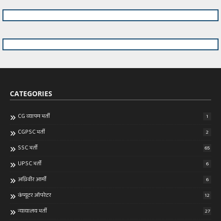
CATEGORIES
CG व्यापम भर्ती
1
CGPSC भर्ती
2
SSC भर्ती
65
UPSC भर्ती
6
अग्निवीर आर्मी
6
कंप्यूटर ऑपरेटर
12
न्यायालय भर्ती
27