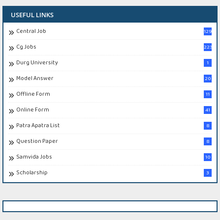
USEFUL LINKS
Central Job
129
Cg Jobs
223
Durg University
1
Model Answer
20
Offline Form
11
Online Form
41
Patra Apatra List
8
Question Paper
8
Samvida Jobs
10
Scholarship
3