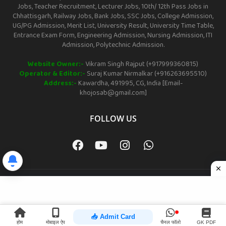
Jobs, Teacher Recruitment, Lecturer Jobs, 10th/ 12th Pass Jobs in
Chhattisgarh, Railway Jobs, Bank Jobs, SSC Jobs, College Admission,
UG/PG Admission, Merit List, University Result, University Time Table,
Entrance Exam Form, Engineering Admission, Nursing Admission, ITI
Admission, Polytechnic Admission.
Website Owner:-
Vikram Singh Rajput (+917999360815)
Operator & Editor:-
Suraj Kumar Nirmalkar (+916263695510)
Address:-
Kawardha, 491995, CG, India [Email-
khojosab@gmail.com]
FOLLOW US
Home
About
Contact us
Privacy Policy
Term & Conditions
Sabkhojo All Right Reserved Copyright © 2021
📥 Admit Card
होम
मोबाइल ऐप
चैनल फॉलो
GK PDF