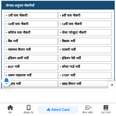
योग्यता अनुसार नौकरियाँ
5वीं पास नौकारी
8वीं पास नौकरी
10वीं पास नौकरी
12वीं पास नौकरी
कॉलेज पास नौकरी
पोस्ट ग्रेजुएट नौकरी
बैंक भर्ती
शिक्षक भर्ती
स्वास्थ्य विभाग भर्ती
पटवारी भर्ती
इंडियन आर्मी भर्ती
इंडियन नेवी भर्ती
BSF भर्ती
कोस्ट गार्ड भर्ती
असम राइफल्स भर्ती
ITBP भर्ती
पुलिस भर्ती
खाद्य विभाग भर्ती
डाटा एन्ट्री ऑपरेटर भर्ती
सहायक ग्रेड भर्ती
वन विभाग भर्ती
चपरासी भर्ती
🔥 GK PDF
चौकीदार भर्ती
सफाई कर्मचारी भर्ती
होम
मोबाइल ऐप
चैनल फॉलो
GK PDF