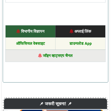
विभागीय विज्ञापन
अप्लाई लिंक
ऑफिसियल वेबसाइट
डाउनलोड App
जॉइन व्हाट्सएप चैनल
📌 जरूरी सूचना! 📌