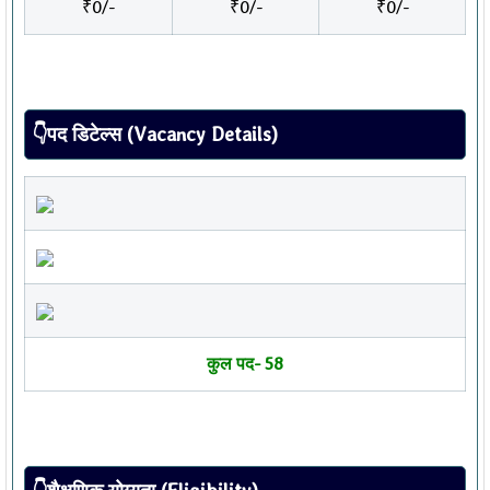
₹0/-
₹0/-
₹0/-
👇पद डिटेल्स (Vacancy Details)
कुल पद- 58