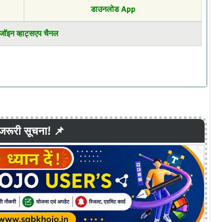
डाउनलोड App
जॉइन व्हाट्सएप चैनल
जरूरी सूचना! 📌