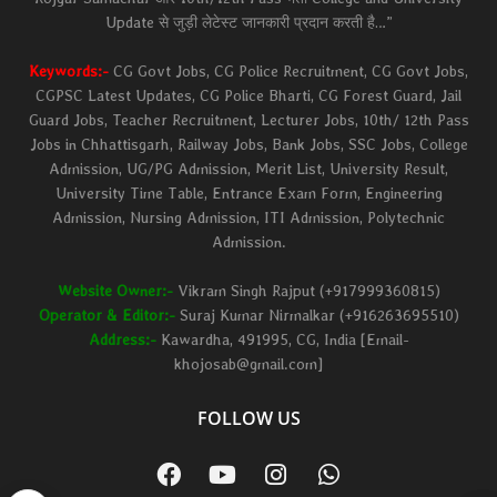
Update से जुड़ी लेटेस्ट जानकारी प्रदान करती है…”
Keywords:-
CG Govt Jobs, CG Police Recruitment, CG Govt Jobs,
CGPSC Latest Updates, CG Police Bharti, CG Forest Guard, Jail
Guard Jobs, Teacher Recruitment, Lecturer Jobs, 10th/ 12th Pass
Jobs in Chhattisgarh, Railway Jobs, Bank Jobs, SSC Jobs, College
Admission, UG/PG Admission, Merit List, University Result,
University Time Table, Entrance Exam Form, Engineering
Admission, Nursing Admission, ITI Admission, Polytechnic
Admission.
Website Owner:-
Vikram Singh Rajput (+917999360815)
Operator & Editor:-
Suraj Kumar Nirmalkar (+916263695510)
Address:-
Kawardha, 491995, CG, India [Email-
khojosab@gmail.com]
FOLLOW US