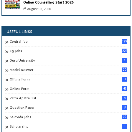
Online Counselling Start 2026
August 05, 2026
USEFUL LINKS
Central Job
129
Cg Jobs
223
Durg University
1
Model Answer
20
Offline Form
11
Online Form
41
Patra Apatra List
8
Question Paper
8
Samvida Jobs
10
Scholarship
3